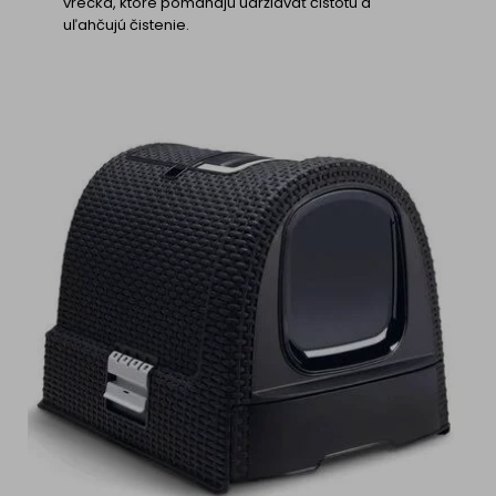
vrecká, ktoré pomáhajú udržiavať čistotu a
uľahčujú čistenie.