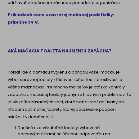
udržiavať v mačacom záchode poriadok a organizáciu.
Príkladová cena uzavretej mačacej podstielky:
približne 34 €.
AKÁ MAČACIA TOALETA NAJMENEJ ZAPÁCHA?
Pokiaľ ide o domácu hygienu a pohodu vašej mačky, je
výber správnej toalety kľúčovou súčasťou starostlivosti o
vášho maznáčika. Pre mnoho majiteľov je otázka kontroly
zápachu z mačacej toalety jedným z hlavných problémov. Tu
je niekoľko zásadných vecí, ktoré treba vziať do úvahy pri
hľadaní optimálnej toalety, ktorej používanie podporí
sviežosť v domácnosti.
Dnešné uzatvárateľné toalety, vybavené
pachovými filtrami, sú účinnou odpoveďou na