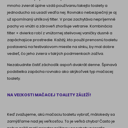
mnoho zvierat úplne vzdá používaniu takejto toalety a
jednoducho sa usadí vedľa nej. Rovnako nebezpečný je aj
už spomínaný uhlíkový filter. V praxi zachytáva nepríjemné
pachy vo vnútri a zároveň zhoršuje vetranie. Kombinácia
filter + dvierka robí z vnútornej stelivovej vaničky dusné a
zapáchajúce prostredie. Každý, kto použil prenosnú toaletu
postavenú na festivalovom mieste na slnku, by mal dobre
vedieť, čo jeho zviera v takých podmienkach zažíva.
Nezabudnite čistiť záchodík aspoň dvakrát denne. Špinavá
podstielka zapácha rovnako ako akýkoľvek typ mačacej
toalety.
NA VEĽKOSTI MAČACEJ TOALETY ZÁLEŽÍ!
Keď zvažujeme, akú mačaciu toaletu vybrať, málokedy sa
zamýšľame nad jej veľkosťou. To je veľká chyba! Často je