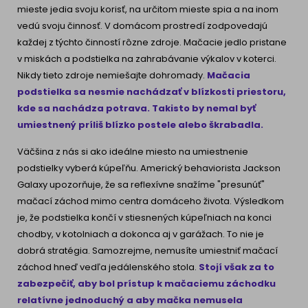
mieste jedia svoju korisť, na určitom mieste spia a na inom
vedú svoju činnosť. V domácom prostredí zodpovedajú
každej z týchto činností rôzne zdroje. Mačacie jedlo pristane
v miskách a podstielka na zahrabávanie výkalov v koterci.
Nikdy tieto zdroje nemiešajte dohromady.
Mačacia
podstielka sa nesmie nachádzať v blízkosti priestoru,
kde sa nachádza potrava. Takisto by nemal byť
umiestnený príliš blízko postele alebo škrabadla.
Väčšina z nás si ako ideálne miesto na umiestnenie
podstielky vyberá kúpeľňu. Americký behaviorista Jackson
Galaxy upozorňuje, že sa reflexívne snažíme "presunúť"
mačací záchod mimo centra domáceho života. Výsledkom
je, že podstielka končí v stiesnených kúpeľniach na konci
chodby, v kotolniach a dokonca aj v garážach. To nie je
dobrá stratégia. Samozrejme, nemusíte umiestniť mačací
záchod hneď vedľa jedálenského stola.
Stojí však za to
zabezpečiť, aby bol prístup k mačaciemu záchodku
relatívne jednoduchý a aby mačka nemusela