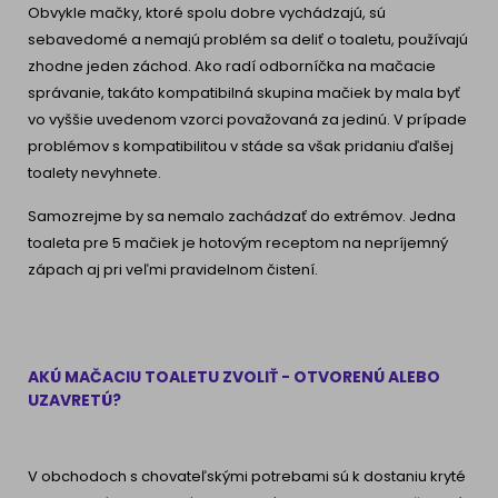
Obvykle mačky, ktoré spolu dobre vychádzajú, sú
sebavedomé a nemajú problém sa deliť o toaletu, používajú
zhodne jeden záchod. Ako radí odborníčka na mačacie
správanie, takáto kompatibilná skupina mačiek by mala byť
vo vyššie uvedenom vzorci považovaná za jedinú. V prípade
problémov s kompatibilitou v stáde sa však pridaniu ďalšej
toalety nevyhnete.
Samozrejme by sa nemalo zachádzať do extrémov. Jedna
toaleta pre 5 mačiek je hotovým receptom na nepríjemný
zápach aj pri veľmi pravidelnom čistení.
AKÚ MAČACIU TOALETU ZVOLIŤ - OTVORENÚ ALEBO
UZAVRETÚ?
V obchodoch s chovateľskými potrebami sú k dostaniu kryté