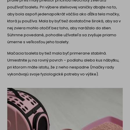
práve príliš malý priestor príčinou neochoty zvieraťa
používať toaletu. Pri výbere stelivovej vaničky dbajte na to,
aby bola aspoň jedenapolkrát väčšia ako dĺžka tela mačky,
ktorá ju používa. Mala by byť tiež dostatočne široká, aby sa v
nej zviera mohlo otočiť bez toho, aby narážalo do stien.
Súhrnne povedané, pohodlie užívateľa sa zvyšuje priamo
úmerne s veľkosťou jeho toalety.
Mačacia toaleta by tiež mala byť primerane stabilná.
Umiestnite ju na rovný povrch – podlahu alebo kus nábytku,
pri ktorom máte istotu, že z neho nespadne (mačky rady
vykonávajú svoje fyziologické potreby vo výške).