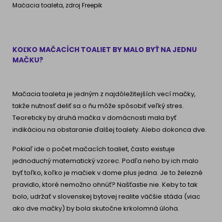
Mačacia toaleta, zdroj Freepik
KOĽKO MAČACÍCH TOALIET BY MALO BYŤ NA JEDNU
MAČKU?
Mačacia toaleta je jedným z najdôležitejších vecí mačky,
takže nutnosť deliť sa o ňu môže spôsobiť veľký stres.
Teoreticky by druhá mačka v domácnosti mala byť
indikáciou na obstaranie ďalšej toalety. Alebo dokonca dve.
Pokiaľ ide o počet mačacích toaliet, často existuje
jednoduchý matematický vzorec. Podľa neho by ich malo
byť toľko, koľko je mačiek v dome plus jedna. Je to železné
pravidlo, ktoré nemožno ohnúť? Našťastie nie. Keby to tak
bolo, udržať v slovenskej bytovej realite väčšie stáda (viac
ako dve mačky) by bola skutočne krkolomná úloha.