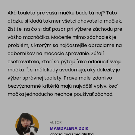
Ragdoll
PLEMENÁ PSOV
Aká toaleta pre vašu mačku bude tá naj? Túto
Britská krátkosrstá mačka
otázku si kladú takmer všetci chovatelia mačiek.
Dalmatín
Zistite, na čo si dať pozor pri výbere záchodu pre
Ruská modrá mačka
vášho maznáčika. Močenie mimo záchodiek je
Francúzsky buldog
problém, s ktorým sa najčastejšie obraciame na
Nórska lesná mačka
Zlatý retriever
odborníkov na mačacie správanie. Zúfalí
Barmská mačka
ošetrovatelia, ktorí sa pýtajú "ako odnaučiť svoju
Nemecký ovčiak
mačku...". si málokedy uvedomujú, aký dôležitý je
výber správnej toalety. Práve malé, zdanlivo
bezvýznamné kritériá majú najväčší vplyv, keď
Atlas psov
mačka jednoducho nechce používať záchod.
AUTOR
MAGDALENA DZIK
Zoocialová špecialistka