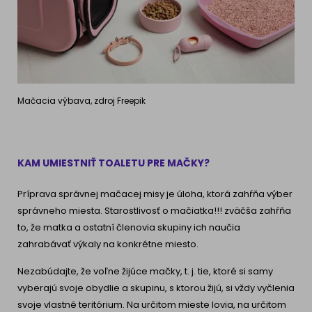
Mačacia výbava, zdroj Freepik
KAM UMIESTNIŤ TOALETU PRE MAČKY?
Príprava správnej mačacej misy je úloha, ktorá zahŕňa výber
správneho miesta. Starostlivosť o mačiatka!!! zväčša zahŕňa
to, že matka a ostatní členovia skupiny ich naučia
zahrabávať výkaly na konkrétne miesto.
Nezabúdajte, že voľne žijúce mačky, t. j. tie, ktoré si samy
vyberajú svoje obydlie a skupinu, s ktorou žijú, si vždy vyčlenia
svoje vlastné teritórium. Na určitom mieste lovia, na určitom