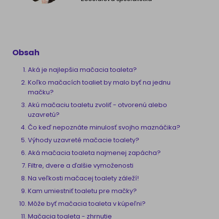
Obsah
Aká je najlepšia mačacia toaleta?
Koľko mačacích toaliet by malo byť na jednu
mačku?
Akú mačaciu toaletu zvoliť - otvorenú alebo
uzavretú?
Čo keď nepoznáte minulosť svojho maznáčika?
Výhody uzavreté mačacie toalety?
Aká mačacia toaleta najmenej zapácha?
Filtre, dvere a ďalšie vymoženosti
Na veľkosti mačacej toalety záleží!
Kam umiestniť toaletu pre mačky?
Môže byť mačacia toaleta v kúpeľni?
Mačacia toaleta - zhrnutie