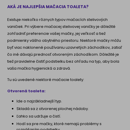
AKÁ JE NAJLEPŠIA MAČACIA TOALETA?
Existuje niekoľko rôznych typov mačacích stelivových
vaničiek. Pri výbere mačacej stelivovej vaničky je dôležité
zohľadniť preferencie vašej mačky, jej veľkosť a tiež
podmienky vášho obytného priestoru. Niektoré mačky môžu
byť viac naklonené používaniu uzavretých záchodíkov, zatiaľ
čo iné dávajú prednosť otvoreným záchodíkom. Dôležité je
tiež pravidelne čistiť podstielku bez ohľadu na typ, aby bola
vaša mačka hygienická a zdravá.
Tu sú uvedené niektoré mačacie toalety:
Otvorená toaleta:
Ide o najzákladnejší typ.
Skladá sa z otvorenej plochej nádoby.
Ľahko sa udržuje a čistí.
Hodí sa pre mačky, ktoré nemajú problémy s
roznášaním podstielky.