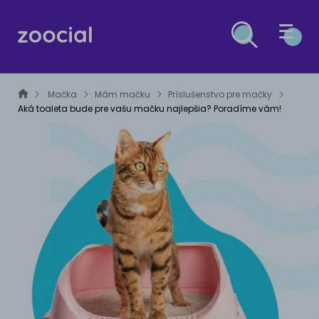
PES
Mačka
Mám mačku
Príslušenstvo pre mačky
Aká toaleta bude pre vašu mačku najlepšia? Poradíme vám!
MAČKA
ZDRAVIE PSOV
OSTATNÉ DRUHY
Liečba
ZDRAVIE MAČIEK
ESG
Prevencia
Liečba
MALÉ ZVIERATÁ
Prevencia
ČLÁNKY O ESG A UDRŽATEĽNOM ROZVOJI
VÝŽIVA PSOV
VTÁCI
Krmivá
VÝŽIVA PRE MAČKY
PLAZY A OBOJŽIVELNÍKY
Výživové poradenstvo
Krmivá