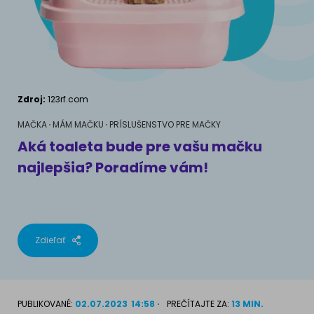
AKVÁRIOVÉ RYBY
Maškrty a doplnky stravy
Výživové poradenstvo
Maškrty a doplnky stravy
KONE
VÝCHOVA PSOV
Správanie
MAM MAČKU
Zdroj:
123rf.com
Školenia
Ako rozumieť mačke
MAČKA
MÁM MAČKU
PRÍSLUŠENSTVO PRE MAČKY
Aká toaleta bude pre vašu mačku
Život s mačkou
najlepšia? Poradíme vám!
MÁM PSA
Mačiatko doma
Ako pochopiť psa
Výchova mačky
Život so psom
Zdieľať
Príslušenstvo pre mačky
Šteňa doma
Doplnky pre psa
PLEMENÁ MAČIEK
PUBLIKOVANÉ:
02.07.2023
14:58
PREČÍTAJTE ZA:
13 MIN.