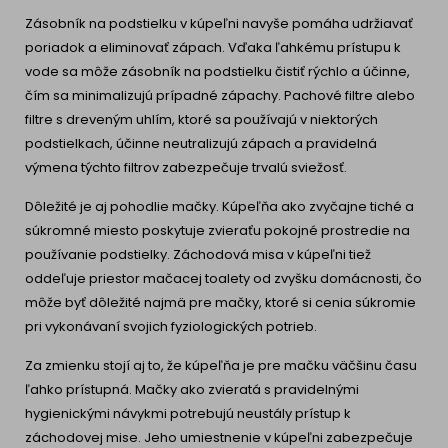
Zásobník na podstielku v kúpeľni navyše pomáha udržiavať
poriadok a eliminovať zápach. Vďaka ľahkému prístupu k
vode sa môže zásobník na podstielku čistiť rýchlo a účinne,
čím sa minimalizujú prípadné zápachy. Pachové filtre alebo
filtre s dreveným uhlím, ktoré sa používajú v niektorých
podstielkach, účinne neutralizujú zápach a pravidelná
výmena týchto filtrov zabezpečuje trvalú sviežosť.
Dôležité je aj pohodlie mačky. Kúpeľňa ako zvyčajne tiché a
súkromné miesto poskytuje zvieraťu pokojné prostredie na
používanie podstielky. Záchodová misa v kúpeľni tiež
oddeľuje priestor mačacej toalety od zvyšku domácnosti, čo
môže byť dôležité najmä pre mačky, ktoré si cenia súkromie
pri vykonávaní svojich fyziologických potrieb.
Za zmienku stojí aj to, že kúpeľňa je pre mačku väčšinu času
ľahko prístupná. Mačky ako zvieratá s pravidelnými
hygienickými návykmi potrebujú neustály prístup k
záchodovej mise. Jeho umiestnenie v kúpeľni zabezpečuje