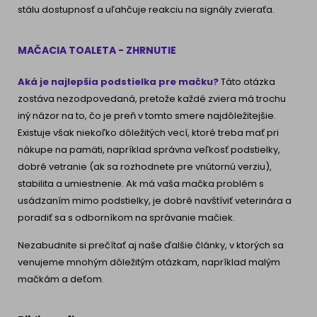
stálu dostupnosť a uľahčuje reakciu na signály zvieraťa.
MAČACIA TOALETA - ZHRNUTIE
Aká je najlepšia podstielka pre mačku?
Táto otázka
zostáva nezodpovedaná, pretože každé zviera má trochu
iný názor na to, čo je preň v tomto smere najdôležitejšie.
Existuje však niekoľko dôležitých vecí, ktoré treba mať pri
nákupe na pamäti, napríklad správna veľkosť podstielky,
dobré vetranie (ak sa rozhodnete pre vnútornú verziu),
stabilita a umiestnenie. Ak má vaša mačka problém s
usádzaním mimo podstielky, je dobré navštíviť veterinára a
poradiť sa s odborníkom na správanie mačiek.
Nezabudnite si prečítať aj naše ďalšie články, v ktorých sa
venujeme mnohým dôležitým otázkam, napríklad malým
mačkám a deťom.