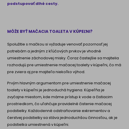
podstupovať dlhé cesty.
MÔŽE BYŤ MAČACIA TOALETA V KÚPEĽNI?
Spolužitie s mačkou si vyžaduje venovať pozornosť jej
potrebám a jedným z kľúčových prvkov je vhodné
umiestnenie záchodovej misky. Čoraz častejšie sa majitelia
rozhodujú pre umiestnenie mačacej toalety v kúpeľni, čo má
pre zviera aj pre majiteľa niekoľko výhod.
Prvým hlavným argumentom pre umiestnenie mačacej
toalety v kúpeľni je jednoduchá hygiena. Kúpeľňa je
zvyčajne miestom, kde máme prístup k vode a čistiacim
prostriedkom, čo uľahčuje pravidelné čistenie mačacej
podstielky. Každodenné odstraňovanie exkrementov a
čerstvej podstielky sa stáva jednoduchšou činnosťou, ak je
podstielka umiestnená v kúpeľni.