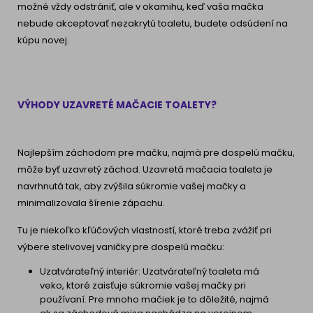
možné vždy odstrániť, ale v okamihu, keď vaša mačka
nebude akceptovať nezakrytú toaletu, budete odsúdení na
kúpu novej.
VÝHODY UZAVRETÉ MAČACIE TOALETY?
Najlepším záchodom pre mačku, najmä pre dospelú mačku,
môže byť uzavretý záchod. Uzavretá mačacia toaleta je
navrhnutá tak, aby zvýšila súkromie vašej mačky a
minimalizovala šírenie zápachu.
Tu je niekoľko kľúčových vlastností, ktoré treba zvážiť pri
výbere stelivovej vaničky pre dospelú mačku:
Uzatvárateľný interiér: Uzatvárateľný toaleta má
veko, ktoré zaisťuje súkromie vašej mačky pri
používaní. Pre mnoho mačiek je to dôležité, najmä