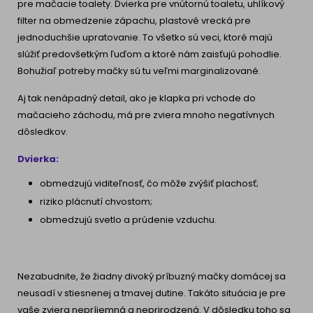
pre mačacie toalety. Dvierka pre vnútornú toaletu, uhlíkový
filter na obmedzenie zápachu, plastové vrecká pre
jednoduchšie upratovanie. To všetko sú veci, ktoré majú
slúžiť predovšetkým ľuďom a ktoré nám zaisťujú pohodlie.
Bohužiaľ potreby mačky sú tu veľmi marginalizované.
Aj tak nenápadný detail, ako je klapka pri vchode do
mačacieho záchodu, má pre zviera mnoho negatívnych
dôsledkov.
Dvierka:
obmedzujú viditeľnosť, čo môže zvýšiť plachosť;
riziko plácnutí chvostom;
obmedzujú svetlo a prúdenie vzduchu.
Nezabudnite, že žiadny divoký príbuzný mačky domácej sa
neusadí v stiesnenej a tmavej dutine. Takáto situácia je pre
vaše zviera nepríjemná a neprirodzená. V dôsledku toho sa