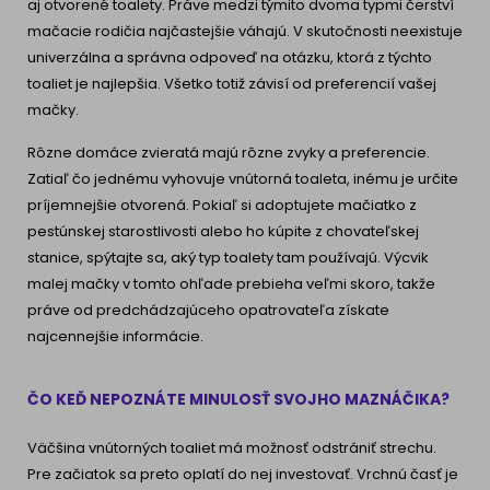
aj otvorené toalety. Práve medzi týmito dvoma typmi čerství
mačacie rodičia najčastejšie váhajú. V skutočnosti neexistuje
univerzálna a správna odpoveď na otázku, ktorá z týchto
toaliet je najlepšia. Všetko totiž závisí od preferencií vašej
mačky.
Rôzne domáce zvieratá majú rôzne zvyky a preferencie.
Zatiaľ čo jednému vyhovuje vnútorná toaleta, inému je určite
príjemnejšie otvorená. Pokiaľ si adoptujete mačiatko z
pestúnskej starostlivosti alebo ho kúpite z chovateľskej
stanice, spýtajte sa, aký typ toalety tam používajú. Výcvik
malej mačky v tomto ohľade prebieha veľmi skoro, takže
práve od predchádzajúceho opatrovateľa získate
najcennejšie informácie.
ČO KEĎ NEPOZNÁTE MINULOSŤ SVOJHO MAZNÁČIKA?
Väčšina vnútorných toaliet má možnosť odstrániť strechu.
Pre začiatok sa preto oplatí do nej investovať. Vrchnú časť je