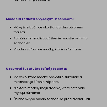
Mačacia toaleta s vysokými bočnicami:
Má vyššie bočnice ako štandardná otvorená
toaleta.
Pomáha minimalizovať šírenie podstielky mimo
záchodiek.
Vhodná voľba pre mačky, ktoré veľa hrabú.
Uzavretá (uzatvárateľná) toaleta:
Má veko, ktoré mačke poskytuje súkromie a
minimalizuje šírenie zápachu.
Niektoré modely majú dvierka, ktoré ešte viac
zvyšujú súkromie.
Účinne skrýva obsah záchodíka pred zrakmi ľudí.