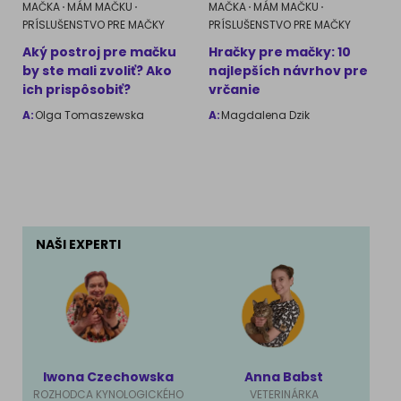
MAČKA
MÁM MAČKU
MAČKA
MÁM MAČKU
PRÍSLUŠENSTVO PRE MAČKY
PRÍSLUŠENSTVO PRE MAČKY
Aký postroj pre mačku
Hračky pre mačky: 10
by ste mali zvoliť? Ako
najlepších návrhov pre
ich prispôsobiť?
vrčanie
A:
Olga Tomaszewska
A:
Magdalena Dzik
NAŠI EXPERTI
Iwona Czechowska
Anna Babst
Ma
ROZHODCA KYNOLOGICKÉHO
VETERINÁRKA