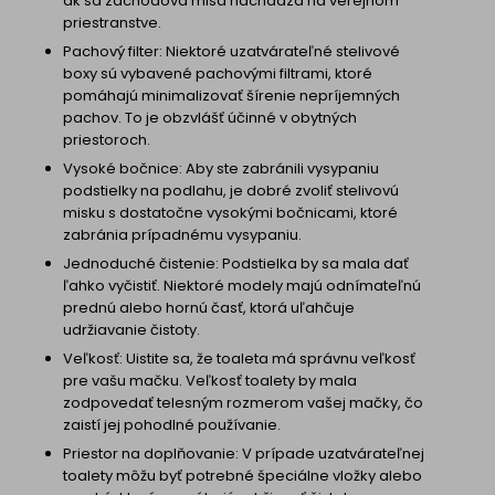
ak sa záchodová misa nachádza na verejnom
priestranstve.
Pachový filter: Niektoré uzatvárateľné stelivové
boxy sú vybavené pachovými filtrami, ktoré
pomáhajú minimalizovať šírenie nepríjemných
pachov. To je obzvlášť účinné v obytných
priestoroch.
Vysoké bočnice: Aby ste zabránili vysypaniu
podstielky na podlahu, je dobré zvoliť stelivovú
misku s dostatočne vysokými bočnicami, ktoré
zabránia prípadnému vysypaniu.
Jednoduché čistenie: Podstielka by sa mala dať
ľahko vyčistiť. Niektoré modely majú odnímateľnú
prednú alebo hornú časť, ktorá uľahčuje
udržiavanie čistoty.
Veľkosť: Uistite sa, že toaleta má správnu veľkosť
pre vašu mačku. Veľkosť toalety by mala
zodpovedať telesným rozmerom vašej mačky, čo
zaistí jej pohodlné používanie.
Priestor na doplňovanie: V prípade uzatvárateľnej
toalety môžu byť potrebné špeciálne vložky alebo