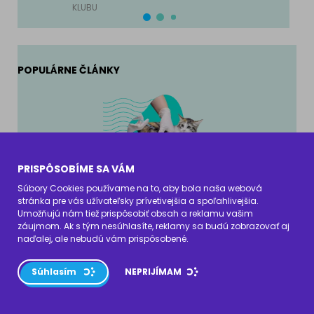
KLUBU
POPULÁRNE ČLÁNKY
PRISPÔSOBÍME SA VÁM
Koľko stojí očkovanie mačky - ceny a očkovacie
tipy
Súbory Cookies používame na to, aby bola naša webová
stránka pre vás užívateľsky prívetivejšia a spoľahlivejšia.
A:
Daria Rudzka
Umožňujú nám tiež prispôsobiť obsah a reklamu vašim
záujmom. Ak s tým nesúhlasíte, reklamy sa budú zobrazovať aj
naďalej, ale nebudú vám prispôsobené.
Súhlasím
NEPRIJÍMAM
Ryby pre mačky: ktoré druhy môžu jesť?