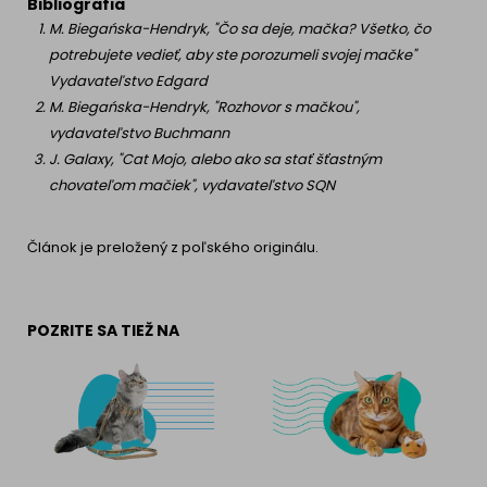
Bibliografia
M. Biegańska-Hendryk, "Čo sa deje, mačka? Všetko, čo
potrebujete vedieť, aby ste porozumeli svojej mačke"
Vydavateľstvo Edgard
M. Biegańska-Hendryk, "Rozhovor s mačkou",
vydavateľstvo Buchmann
J. Galaxy, "Cat Mojo, alebo ako sa stať šťastným
chovateľom mačiek", vydavateľstvo SQN
Článok je preložený z poľského originálu.
POZRITE SA TIEŽ NA