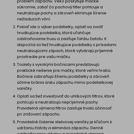
problém zápachu. Veko poskytuje mačke
súkromie, zatiaľ čo pachový filter pohlcuje a
neutralizuje pachy a zároveň eliminuje šírenie
nežiaducich vôní.
Pokiaľ ide o výber podstielky, oplatí sa zvoliť
hrudkujúce podstielka, ktorá uľahčuje
odstraňovanie trusu a zaisťuje ľahšiu čistotu. K
dispozícii sú tiež hrudkujúce podstielky s prísadami
neutralizujúcimi zápach, ktoré vytvárajú príjemné
prostredie pre vašu mačku.
Toalety s vysokými bočnicami predstavujú
praktické riešenie pre mačky, ktoré veľmi hrabú.
Bočnice zabraňujú šíreniu podstielky a zároveň
účinne bránia úniku zápachu mimo podstielkovej
vaničky.
Oplatí sa tiež investovať do uhlíkových filtrov, ktoré
pohlcujú a neutralizujú nepríjemné pachy.
Pravidelná výmena filtrov zaisťuje trvalú účinnosť
pri znižovaní zápachu.
Pravidelné čistenie stelivovej vaničky je kľúčom k
udržaniu čistoty a eliminácii zápachu. Denné
odstraňovanie výkalov a pravidelná výmena