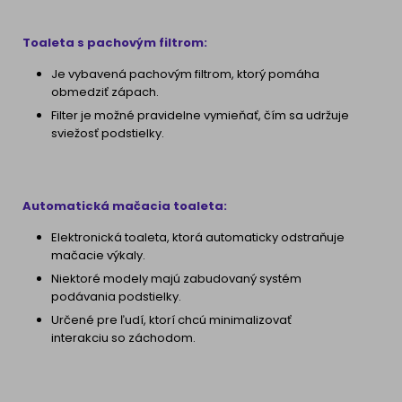
Toaleta s pachovým filtrom:
Je vybavená pachovým filtrom, ktorý pomáha
obmedziť zápach.
Filter je možné pravidelne vymieňať, čím sa udržuje
sviežosť podstielky.
Automatická mačacia toaleta:
Elektronická toaleta, ktorá automaticky odstraňuje
mačacie výkaly.
Niektoré modely majú zabudovaný systém
podávania podstielky.
Určené pre ľudí, ktorí chcú minimalizovať
interakciu so záchodom.