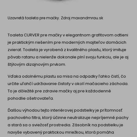
Uzavretá toaleta pre mačky. Zdroj maxandmrau.sk
Toaleta CURVER pre mačky
v elegantnom grafitovom odtieni
je praktickým riešením pre moderných majiteľov domácich
zvierat. Toaleta je vyrobená z kvalitného plastu, ktorý imituje
pôvab ratanu a nielenže dokonale plní svoju funkciu, ale je aj
štýlovým dizajnovým prvkom.
Vďaka odolnému plastu sa misa na odpadky ľahko čistí, čo
určite uľahčí udržiavanie čistoty v okolí mačacieho záchoda.
To je dôležité pre zdravie mačky aj pre každodenné
pohodlie ošetrovateľa.
Ďalšou výhodou tejto interiérovej podstielky je prítomnosť
pachového filtra, ktorý účinne neutralizuje nepríjemné pachy
a stará sa o sviežosť prostredia. Zásobník na podstielku je
navyše vybavený praktickou mriežkou, ktorá pomáha