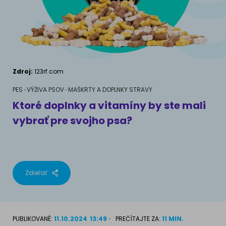
AKVÁRIOVÉ RYBY
Maškrty a doplnky stravy
Výživové poradenstvo
Maškrty a doplnky stravy
KONE
VÝCHOVA PSOV
Správanie
MAM MAČKU
Zdroj:
123rf.com
Školenia
Ako rozumieť mačke
PES
VÝŽIVA PSOV
MAŠKRTY A DOPLNKY STRAVY
Ktoré doplnky a vitamíny by ste mali
Život s mačkou
vybrať pre svojho psa?
MÁM PSA
Mačiatko doma
Ako pochopiť psa
Výchova mačky
Život so psom
Zdieľať
Príslušenstvo pre mačky
Šteňa doma
Doplnky pre psa
PLEMENÁ MAČIEK
PUBLIKOVANÉ:
11.10.2024
13:49
PREČÍTAJTE ZA:
11 MIN.