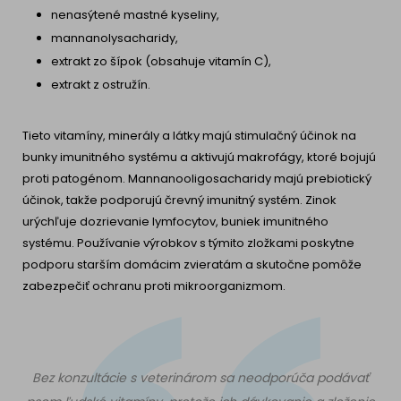
nenasýtené mastné kyseliny,
mannanolysacharidy,
extrakt zo šípok (obsahuje vitamín C),
extrakt z ostružín.
Tieto vitamíny, minerály a látky majú stimulačný účinok na
bunky imunitného systému a aktivujú makrofágy, ktoré bojujú
proti patogénom. Mannanooligosacharidy majú prebiotický
účinok, takže podporujú črevný imunitný systém. Zinok
urýchľuje dozrievanie lymfocytov, buniek imunitného
systému. Používanie výrobkov s týmito zložkami poskytne
podporu starším domácim zvieratám a skutočne pomôže
zabezpečiť ochranu proti mikroorganizmom.
Bez konzultácie s veterinárom sa neodporúča podávať