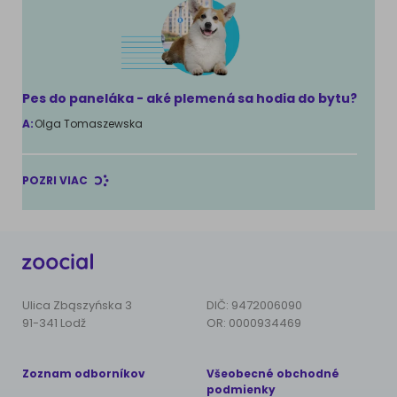
Pes do paneláka - aké plemená sa hodia do bytu?
A:
Olga Tomaszewska
POZRI VIAC
Ulica Zbąszyńska 3
DIČ: 9472006090
91-341 Lodž
OR: 0000934469
Zoznam odborníkov
Všeobecné obchodné
podmienky