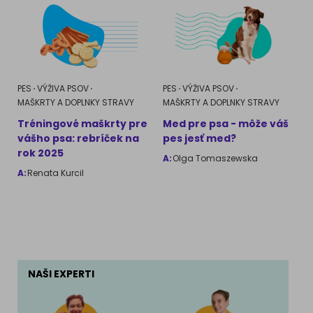
PES
VÝŽIVA PSOV
PES
VÝŽIVA PSOV
MAŠKRTY A DOPLNKY STRAVY
MAŠKRTY A DOPLNKY STRAVY
Tréningové maškrty pre
Med pre psa - môže váš
vášho psa: rebríček na
pes jesť med?
rok 2025
A:
Olga Tomaszewska
A:
Renata Kurcil
NAŠI EXPERTI