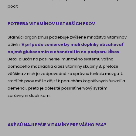
pocit.
POTREBA VITAMÍNOV U STARŠÍCH PSOV
Starnúci organizmus potrebuje zvýšené množstvo vitamínov
a živín.
V prípade seniorov by mali doplnky obsahovať
najmä glukozamín a chondroitín na podporu kĺbov.
Beta-glukán na posilnenie imunitného systému vášho
domáceho maznáčika a tiež vitamíny skupiny B, pretože
väčšina z nich je zodpovedná za správnu funkciu mozgu. U
starších psov môže dôjsť k poruchám kognitívnych funkcií a
demencii, preto je dôležité posilniť nervový systém
správnymi doplnkami.
AKÉ SÚ NAJLEPŠIE VITAMÍNY PRE VÁŠHO PSA?