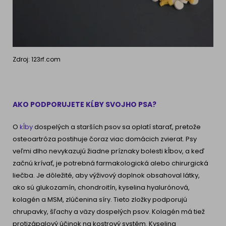
Zdroj: 123rf.com
AKO PODPORUJETE KĹBY SVOJHO PSA?
O
kĺby
dospelých a starších psov sa oplatí starať, pretože
osteoartróza postihuje čoraz viac domácich zvierat. Psy
veľmi dlho nevykazujú žiadne príznaky bolesti kĺbov, a keď
začnú krívať, je potrebná farmakologická alebo chirurgická
liečba. Je dôležité, aby výživový doplnok obsahoval látky,
ako sú glukozamín, chondroitín, kyselina hyalurónová,
kolagén a MSM, zlúčenina síry. Tieto zložky podporujú
chrupavky, šľachy a väzy dospelých psov. Kolagén má tiež
protizápalový účinok na kostrový systém. Kyselina