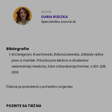
AUTOR
DARIA RUDZKA
Špecialistka zoocial.sk
Bibliografia
M.Ceregrzyn, R.Lechowski, B.Barszczewska, Základy výživy
psov a mačiek. Príručka pre lekárov a študentov
veterinárnej medicíny, Edra Urban&amp;Partner, s.193-228,
2019.
Článok je preložený z poľského originálu.
POZRITE SA TIEŽ NA