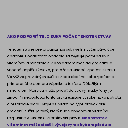
AKO PODPORIŤ TELO SUKY POČAS TEHOTENSTVA?
Tehotenstvo je pre organizmus suky veľmi vyčerpávajúce
obdobie. Počas tohto obdobia sa zvyšuje potreba živín,
vitamínov a minerálov. V poslednom mesiaci gravidity je
vhodné dopĺňať železo, pretože sa ukladá v pečeni šteniat.
Vo výžive gravidných sučiek treba dbať na zabezpečenie
primeraného pomeru vápnika a fosforu. Dôležitým
minerálom, ktorý sa môže pridať do stravy matky feny, je
zinok. Pri nedostatku tohto prvku existuje vysoké riziko potratu
a resorpcie plodu. Najlepší vitamínový prípravok pre
gravidnú sučku je taký, ktorý bude obsahovať vitamíny
rozpustné v tukoch a vitamíny skupiny B.
Nedostatok
vitamínov môže viesť k vývojovým chybám plodu a