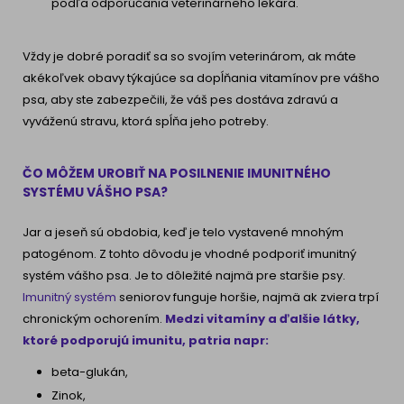
podľa odporúčania veterinárneho lekára.
Vždy je dobré poradiť sa so svojím veterinárom, ak máte
akékoľvek obavy týkajúce sa dopĺňania vitamínov pre vášho
psa, aby ste zabezpečili, že váš pes dostáva zdravú a
vyváženú stravu, ktorá spĺňa jeho potreby.
ČO MÔŽEM UROBIŤ NA POSILNENIE IMUNITNÉHO
SYSTÉMU VÁŠHO PSA?
Jar a jeseň sú obdobia, keď je telo vystavené mnohým
patogénom. Z tohto dôvodu je vhodné podporiť imunitný
systém vášho psa. Je to dôležité najmä pre staršie psy.
Imunitný systém
seniorov funguje horšie, najmä ak zviera trpí
chronickým ochorením.
Medzi vitamíny a ďalšie látky,
ktoré podporujú imunitu, patria napr:
beta-glukán,
Zinok,