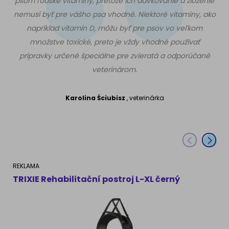
psom ľudské vitamíny, pretože ich dávkovanie a zloženie
nemusí byť pre vášho psa vhodné. Niektoré vitamíny, ako
napríklad vitamín D, môžu byť pre psov vo veľkom
množstve toxické, preto je vždy vhodné používať
prípravky určené špeciálne pre zvieratá a odporúčané
veterinárom.
Karolina Ściubisz
, veterinárka
REKLAMA
R
TRIXIE Rehabilitační postroj L-XL černý
D
g