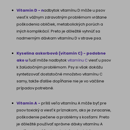
Vitamín D - n
adbytok vitamínu D môže u psov
viesť k vážnym zdravotným problémom vrátane
poškodenia obličiek, metabolických porúch a
iných komplikácií. Preto je dôležité vyhnúť sa
nadmerným dávkam vitamínu D v strave psa.
Kyselina askorbová (vitamín C) - podobne
ako u
ľudí môže nadbytok
vitamínu C
viesť u psov
k žalúdočným problémom. Psy si však dokážu
syntetizovať dostatočné množstvo vitamínu C
samy, takže ďalšie dopĺňanie nie je vo väčšine
prípadov potrebné.
Vitamín A -
príliš veľa vitamínu A môže byť pre
psov toxický a viesť k príznakom, ako je zvracanie,
poškodenie pečene a problémy s kosťami. Preto
je dôležité používať správne dávky vitamínu A