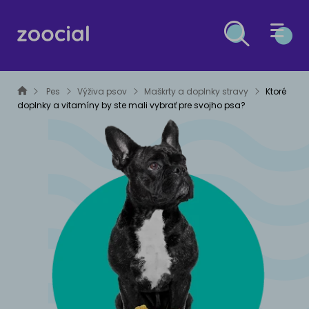
PES
Pes
Výživa psov
Maškrty a doplnky stravy
Ktoré
doplnky a vitamíny by ste mali vybrať pre svojho psa?
MAČKA
ZDRAVIE PSOV
OSTATNÉ DRUHY
Liečba
ZDRAVIE MAČIEK
ESG
Prevencia
Liečba
MALÉ ZVIERATÁ
Prevencia
ČLÁNKY O ESG A UDRŽATEĽNOM ROZVOJI
VÝŽIVA PSOV
VTÁCI
Krmivá
VÝŽIVA PRE MAČKY
PLAZY A OBOJŽIVELNÍKY
Výživové poradenstvo
Krmivá