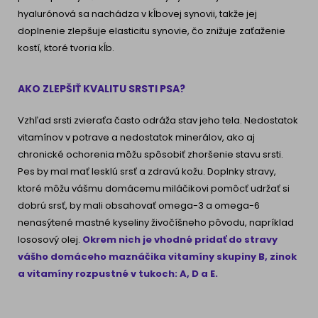
hyalurónová sa nachádza v kĺbovej synovii, takže jej
doplnenie zlepšuje elasticitu synovie, čo znižuje zaťaženie
kostí, ktoré tvoria kĺb.
AKO ZLEPŠIŤ KVALITU SRSTI PSA?
Vzhľad srsti zvieraťa často odráža stav jeho tela. Nedostatok
vitamínov v potrave a nedostatok minerálov, ako aj
chronické ochorenia môžu spôsobiť zhoršenie stavu srsti.
Pes by mal mať lesklú srsť a zdravú kožu. Doplnky stravy,
ktoré môžu vášmu domácemu miláčikovi pomôcť udržať si
dobrú srsť, by mali obsahovať omega-3 a omega-6
nenasýtené mastné kyseliny živočíšneho pôvodu, napríklad
lososový olej.
Okrem nich je vhodné pridať do stravy
vášho domáceho maznáčika vitamíny skupiny B, zinok
a vitamíny rozpustné v tukoch: A, D a E.