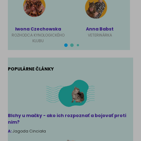
Iwona Czechowska
Anna Babst
Ma
ROZHODCA KYNOLOGICKÉHO
VETERINÁRKA
KLUBU
POPULÁRNE ČLÁNKY
Blchy u mačky - ako ich rozpoznať a bojovať proti
nim?
A:
Jagoda Cinciała