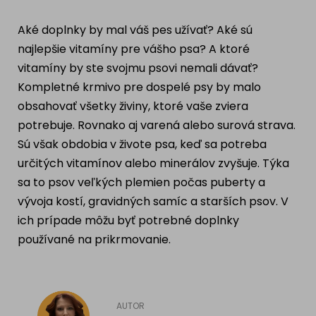
Ragdoll
PLEMENÁ PSOV
Aké doplnky by mal váš pes užívať? Aké sú
Britská krátkosrstá mačka
najlepšie vitamíny pre vášho psa? A ktoré
Dalmatín
vitamíny by ste svojmu psovi nemali dávať?
Ruská modrá mačka
Kompletné krmivo pre dospelé psy by malo
Francúzsky buldog
obsahovať všetky živiny, ktoré vaše zviera
Nórska lesná mačka
Zlatý retriever
potrebuje. Rovnako aj varená alebo surová strava.
Barmská mačka
Sú však obdobia v živote psa, keď sa potreba
Nemecký ovčiak
určitých vitamínov alebo minerálov zvyšuje. Týka
sa to psov veľkých plemien počas puberty a
vývoja kostí, gravidných samíc a starších psov. V
Atlas psov
ich prípade môžu byť potrebné doplnky
používané na prikrmovanie.
AUTOR