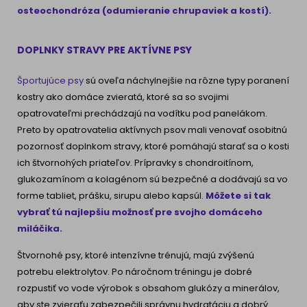
osteochondróza (odumieranie chrupaviek a kostí).
DOPLNKY STRAVY PRE AKTÍVNE PSY
Športujúce psy
sú oveľa náchylnejšie na rôzne typy poranení
kostry ako domáce zvieratá, ktoré sa so svojimi
opatrovateľmi prechádzajú na vodítku pod panelákom.
Preto by opatrovatelia aktívnych psov mali venovať osobitnú
pozornosť doplnkom stravy, ktoré pomáhajú starať sa o kosti
ich štvornohých priateľov. Prípravky s chondroitínom,
glukozamínom a kolagénom sú bezpečné a dodávajú sa vo
forme tabliet, prášku, sirupu alebo kapsúl.
Môžete si tak
vybrať tú najlepšiu možnosť pre svojho domáceho
miláčika.
Štvornohé psy, ktoré intenzívne trénujú, majú zvýšenú
potrebu elektrolytov. Po náročnom tréningu je dobré
rozpustiť vo vode výrobok s obsahom glukózy a minerálov,
aby ste zvieraťu zabezpečili správnu hydratáciu a dobrý