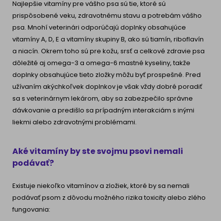
Najlepšie vitamíny pre vášho psa sú tie, ktoré sú
prispôsobené veku, zdravotnému stavu a potrebám vášho
psa. Mnohí veterinári odporúčajú doplnky obsahujúce
vitamíny A, D, E a vitamíny skupiny B, ako sú tiamín, riboflavín
a niacín. Okrem toho sú pre kožu, srsť a celkové zdravie psa
dôležité aj omega-3 a omega-6 mastné kyseliny, takže
doplnky obsahujúce tieto zložky môžu byť prospešné. Pred
užívaním akýchkoľvek doplnkov je však vždy dobré poradiť
sa s veterinárnym lekárom, aby sa zabezpečilo správne
dávkovanie a predišlo sa prípadným interakciám s inými
liekmi alebo zdravotnými problémami.
Aké vitamíny by ste svojmu psovi nemali
podávať?
Existuje niekoľko vitamínov a zložiek, ktoré by sa nemali
podávať psom z dôvodu možného rizika toxicity alebo zlého
fungovania: