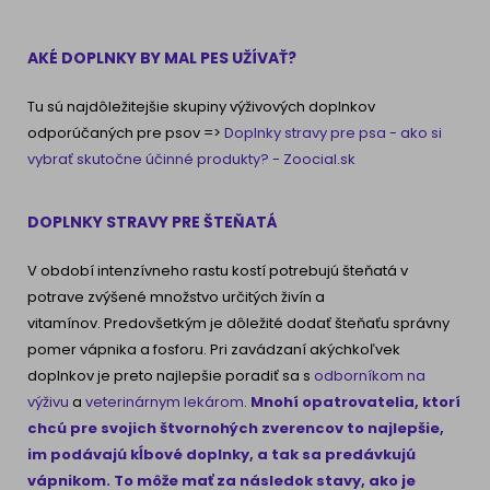
AKÉ DOPLNKY BY MAL PES UŽÍVAŤ?
Tu sú najdôležitejšie skupiny výživových doplnkov
odporúčaných pre psov =>
Doplnky stravy pre psa - ako si
vybrať skutočne účinné produkty? - Zoocial.sk
DOPLNKY STRAVY PRE ŠTEŇATÁ
V období intenzívneho rastu kostí potrebujú šteňatá v
potrave zvýšené množstvo určitých živín a
vitamínov. Predovšetkým je dôležité dodať šteňaťu správny
pomer vápnika a fosforu. Pri zavádzaní akýchkoľvek
doplnkov je preto najlepšie poradiť sa s
odborníkom na
výživu
a
veterinárnym lekárom
.
Mnohí opatrovatelia, ktorí
chcú pre svojich štvornohých zverencov to najlepšie,
im podávajú kĺbové doplnky, a tak sa predávkujú
vápnikom. To môže mať za následok stavy, ako je