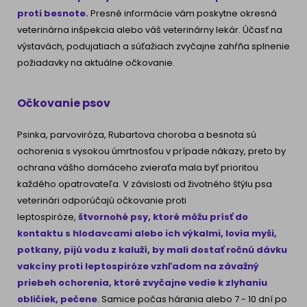
proti besnote.
Presné informácie vám poskytne okresná
veterinárna inšpekcia alebo váš veterinárny lekár. Účasť na
výstavách, podujatiach a súťažiach zvyčajne zahŕňa splnenie
požiadavky na aktuálne očkovanie.
Očkovanie psov
Psinka, parvoviróza, Rubartova choroba a besnota sú
ochorenia s vysokou úmrtnosťou v prípade nákazy, preto by
ochrana vášho domáceho zvieraťa mala byť prioritou
každého opatrovateľa. V závislosti od životného štýlu psa
veterinári odporúčajú očkovanie proti
leptospiróze,
štvornohé psy, ktoré môžu prísť do
kontaktu s hlodavcami alebo ich výkalmi, lovia myši,
potkany, pijú vodu z kaluží, by mali dostať ročnú dávku
vakcíny proti leptospiróze vzhľadom na závažný
priebeh ochorenia, ktoré zvyčajne vedie k zlyhaniu
obličiek, pečene
. Samice počas hárania alebo 7 - 10 dní po