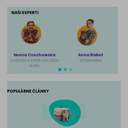
NAŠI EXPERTI
Iwona Czechowska
Anna Babst
Ma
ROZHODCA KYNOLOGICKÉHO
VETERINÁRKA
KLUBU
POPULÁRNE ČLÁNKY