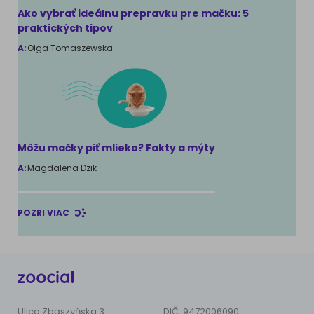
Ako vybrať ideálnu prepravku pre mačku: 5
praktických tipov
A:
Olga Tomaszewska
Môžu mačky piť mlieko? Fakty a mýty
A:
Magdalena Dzik
POZRI VIAC
Ulica Zbąszyńska 3
DIČ: 9472006090