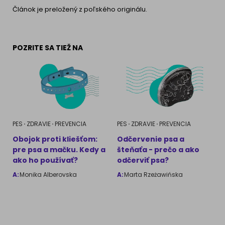
Článok je preložený z poľského originálu.
POZRITE SA TIEŽ NA
PES
ZDRAVIE
PREVENCIA
PES
ZDRAVIE
PREVENCIA
Obojok proti kliešťom:
Odčervenie psa a
pre psa a mačku. Kedy a
šteňaťa - prečo a ako
ako ho používať?
odčerviť psa?
A:
Monika Alberovska
A:
Marta Rzeżawińska