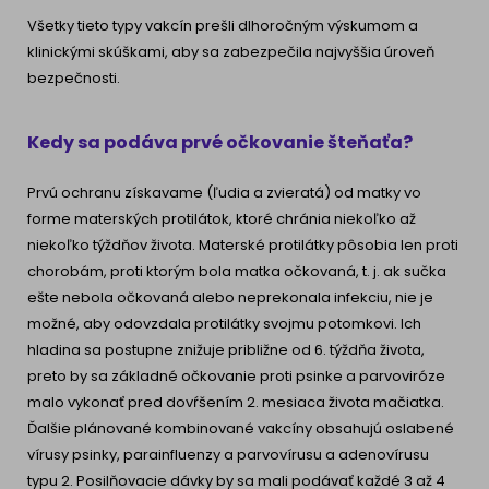
Všetky tieto typy vakcín prešli dlhoročným výskumom a
klinickými skúškami, aby sa zabezpečila najvyššia úroveň
bezpečnosti.
Kedy sa podáva prvé očkovanie šteňaťa?
Prvú ochranu získavame (ľudia a zvieratá) od matky vo
forme materských protilátok, ktoré chránia niekoľko až
niekoľko týždňov života. Materské protilátky pôsobia len proti
chorobám, proti ktorým bola matka očkovaná, t. j. ak sučka
ešte nebola očkovaná alebo neprekonala infekciu, nie je
možné, aby odovzdala protilátky svojmu potomkovi. Ich
hladina sa postupne znižuje približne od 6. týždňa života,
preto by sa základné očkovanie proti psinke a parvoviróze
malo vykonať pred dovŕšením 2. mesiaca života mačiatka.
Ďalšie plánované kombinované vakcíny obsahujú oslabené
vírusy psinky, parainfluenzy a parvovírusu a adenovírusu
typu 2. Posilňovacie dávky by sa mali podávať každé 3 až 4