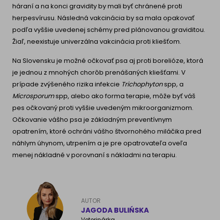
háraní a na konci gravidity by mali byť chránené proti
herpesvírusu. Následná vakcinácia by sa mala opakovať
podľa vyššie uvedenej schémy pred plánovanou graviditou.
Žiaľ, neexistuje univerzálna vakcinácia proti kliešťom.
Na Slovensku je možné očkovať psa aj proti borelióze, ktorá
je jednou z mnohých chorôb prenášaných kliešťami. V
prípade zvýšeného rizika infekcie
Trichophyton
spp
,
a
Microsporum
spp, alebo ako forma terapie, môže byť váš
pes očkovaný proti vyššie uvedeným mikroorganizmom.
Očkovanie vášho psa je základným preventívnym
opatrením, ktoré ochráni vášho štvornohého miláčika pred
náhlym úhynom, utrpením a je pre opatrovateľa oveľa
menej nákladné v porovnaní s nákladmi na terapiu.
AUTOR
JAGODA BULIŃSKA
Veterinárka