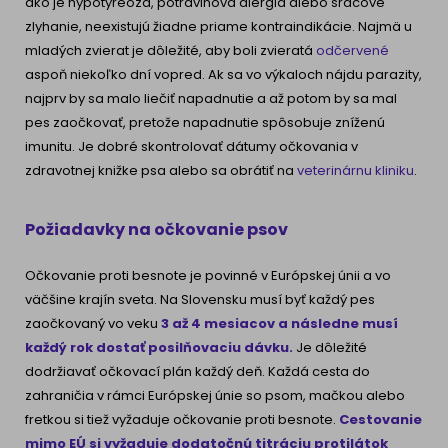
ako je hypotyreóza, potravinová alergia alebo srdcové
zlyhanie, neexistujú žiadne priame kontraindikácie. Najmä u
mladých zvierat je dôležité, aby boli zvieratá
odčervené
aspoň niekoľko dní vopred. Ak sa vo výkaloch nájdu parazity,
najprv by sa malo liečiť napadnutie a až potom by sa mal
pes zaočkovať, pretože napadnutie spôsobuje zníženú
imunitu. Je dobré skontrolovať dátumy očkovania v
zdravotnej knižke psa alebo sa obrátiť na
veterinárnu kliniku
.
Požiadavky na očkovanie psov
Očkovanie proti besnote je povinné v Európskej únii a vo
väčšine krajín sveta. Na Slovensku musí byť každý pes
zaočkovaný vo veku
3 až 4 mesiacov a následne musí
každý rok dostať posilňovaciu dávku.
Je dôležité
dodržiavať očkovací plán každý deň. Každá cesta do
zahraničia v rámci Európskej únie so psom, mačkou alebo
fretkou si tiež vyžaduje očkovanie proti besnote.
Cestovanie
mimo EÚ si vyžaduje dodatočnú titráciu protilátok