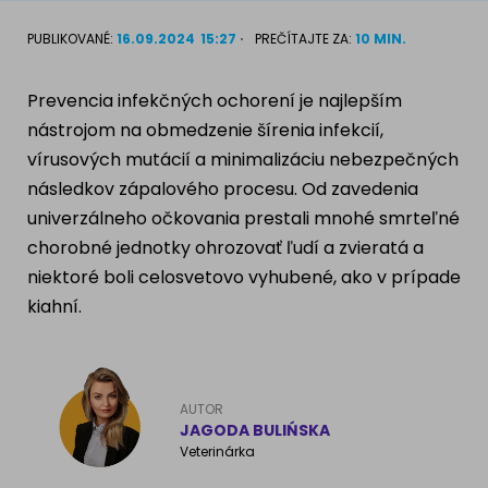
Ragdoll
PLEMENÁ PSOV
PUBLIKOVANÉ:
16.09.2024
15:27
PREČÍTAJTE ZA:
10 MIN.
Britská krátkosrstá mačka
Dalmatín
Prevencia infekčných ochorení je najlepším
Ruská modrá mačka
nástrojom na obmedzenie šírenia infekcií,
Francúzsky buldog
vírusových mutácií a minimalizáciu nebezpečných
Nórska lesná mačka
následkov zápalového procesu. Od zavedenia
Zlatý retriever
univerzálneho očkovania prestali mnohé smrteľné
Barmská mačka
Nemecký ovčiak
chorobné jednotky ohrozovať ľudí a zvieratá a
niektoré boli celosvetovo vyhubené, ako v prípade
kiahní.
Atlas psov
AUTOR
JAGODA BULIŃSKA
Veterinárka