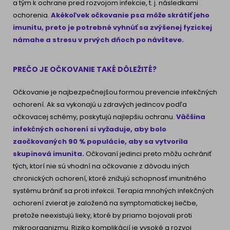
a tým k ochrane pred rozvojom infekcie, t. j. následkami
ochorenia.
Akékoľvek očkovanie psa môže skrátiť jeho
imunitu, preto je potrebné vyhnúť sa zvýšenej fyzickej
námahe a stresu v prvých dňoch po návšteve.
PREČO JE OČKOVANIE TAKÉ DÔLEŽITÉ?
Očkovanie je najbezpečnejšou formou prevencie infekčných
ochorení. Ak sa vykonajú u zdravých jedincov podľa
očkovacej schémy, poskytujú najlepšiu ochranu.
Väčšina
infekčných ochorení si vyžaduje, aby bolo
zaočkovaných 90 % populácie, aby sa vytvorila
skupinová imunita.
Očkovaní jedinci preto môžu ochrániť
tých, ktorí nie sú vhodní na očkovanie z dôvodu iných
chronických ochorení, ktoré znižujú schopnosť imunitného
systému brániť sa proti infekcii. Terapia mnohých infekčných
ochorení zvierat je založená na symptomatickej liečbe,
pretože neexistujú lieky, ktoré by priamo bojovali proti
mikroorganizmu. Riziko komplikácií je vysoké a rozvoj