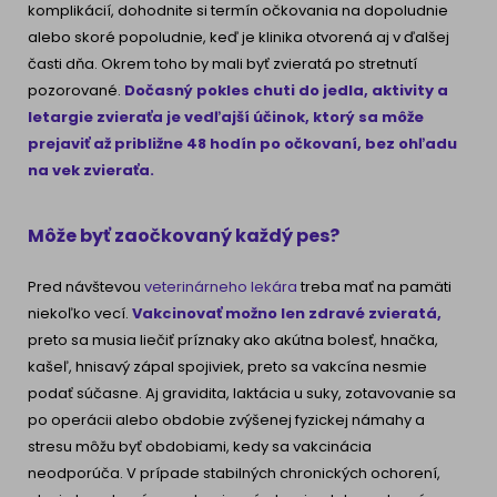
komplikácií, dohodnite si termín očkovania na dopoludnie
alebo skoré popoludnie, keď je klinika otvorená aj v ďalšej
časti dňa. Okrem toho by mali byť zvieratá po stretnutí
pozorované.
Dočasný pokles chuti do jedla, aktivity a
letargie zvieraťa je vedľajší účinok, ktorý sa môže
prejaviť až približne 48 hodín po očkovaní, bez ohľadu
na vek zvieraťa.
Môže byť zaočkovaný každý pes?
Pred návštevou
veterinárneho lekára
treba mať na pamäti
niekoľko vecí.
Vakcinovať možno len
zdravé zvieratá
,
preto sa musia liečiť príznaky ako akútna bolesť, hnačka,
kašeľ, hnisavý zápal spojiviek, preto sa vakcína nesmie
podať súčasne. Aj gravidita, laktácia u suky, zotavovanie sa
po operácii alebo obdobie zvýšenej fyzickej námahy a
stresu môžu byť obdobiami, kedy sa vakcinácia
neodporúča. V prípade stabilných chronických ochorení,