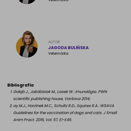
AUTOR
JAGODA BULIŃSKA
Veterinárka
Bibliografia
Gołąb J., Jakóbisiak M., Lasek W.: Imunológia. PWN
scientific publishing house, Varšava 2014;
ay M.J., Horzinek M.C., Schultz R.D., Squires R.A.: WSAVA
Guidelines for the vaccination of dogs and cats. J Small
Anim Pract. 2016, Vol. 57, E1-E45.