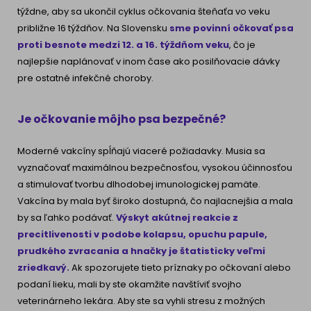
týždne, aby sa ukončil cyklus očkovania šteňaťa vo veku
približne 16 týždňov. Na Slovensku
sme povinní očkovať psa
proti besnote medzi 12. a 16. týždňom veku
, čo je
najlepšie naplánovať v inom čase ako posilňovacie dávky
pre ostatné infekčné choroby.
Je očkovanie môjho psa bezpečné?
Moderné vakcíny spĺňajú viaceré požiadavky. Musia sa
vyznačovať maximálnou bezpečnosťou, vysokou účinnosťou
a stimulovať tvorbu dlhodobej imunologickej pamäte.
Vakcína by mala byť široko dostupná, čo najlacnejšia a mala
by sa ľahko podávať.
Výskyt akútnej reakcie z
precitlivenosti v podobe kolapsu, opuchu papule,
prudkého zvracania a hnačky je štatisticky veľmi
zriedkavý.
Ak spozorujete tieto príznaky po očkovaní alebo
podaní lieku, mali by ste okamžite navštíviť svojho
veterinárneho lekára. Aby ste sa vyhli stresu z možných