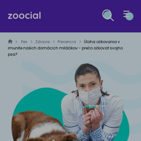
PES
Pes
Zdravie
Prevencia
Úloha očkovania v
imunite našich domácich miláčikov - prečo očkovať svojho
MAČKA
psa?
ZDRAVIE PSOV
OSTATNÉ DRUHY
Liečba
ZDRAVIE MAČIEK
ESG
Prevencia
Liečba
MALÉ ZVIERATÁ
Prevencia
ČLÁNKY O ESG A UDRŽATEĽNOM ROZVOJI
VÝŽIVA PSOV
VTÁCI
Krmivá
VÝŽIVA PRE MAČKY
PLAZY A OBOJŽIVELNÍKY
Výživové poradenstvo
Krmivá