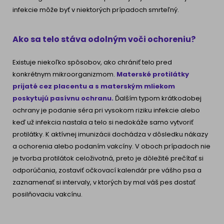
infekcie môže byť v niektorých prípadoch smrteľný.
Ako sa telo stáva odolným voči ochoreniu?
Existuje niekoľko spôsobov, ako chrániť telo pred
konkrétnym mikroorganizmom.
Materské protilátky
prijaté cez placentu a s materským mliekom
poskytujú pasívnu ochranu.
Ďalším typom krátkodobej
ochrany je podanie séra pri vysokom riziku infekcie alebo
keď už infekcia nastala a telo si nedokáže samo vytvoriť
protilátky. K aktívnej imunizácii dochádza v dôsledku nákazy
a ochorenia alebo podaním vakcíny. V oboch prípadoch nie
je tvorba protilátok celoživotná, preto je dôležité prečítať si
odporúčania, zostaviť očkovací kalendár pre vášho psa a
zaznamenať si intervaly, v ktorých by mal váš pes dostať
posilňovaciu vakcínu.