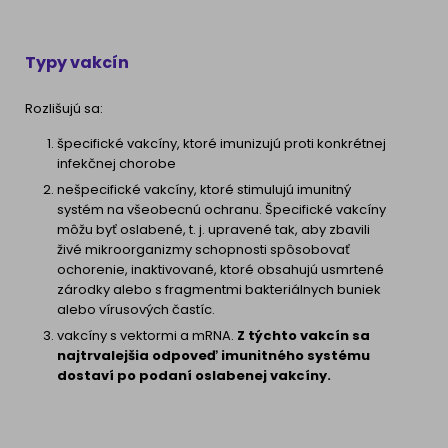
Typy vakcín
Rozlišujú sa:
špecifické vakcíny, ktoré imunizujú proti konkrétnej
infekčnej chorobe
nešpecifické vakcíny, ktoré stimulujú imunitný
systém na všeobecnú ochranu. Špecifické vakcíny
môžu byť oslabené, t. j. upravené tak, aby zbavili
živé mikroorganizmy schopnosti spôsobovať
ochorenie, inaktivované, ktoré obsahujú usmrtené
zárodky alebo s fragmentmi bakteriálnych buniek
alebo vírusových častíc.
vakcíny s vektormi a mRNA.
Z týchto vakcín sa
najtrvalejšia odpoveď imunitného systému
dostaví po podaní oslabenej vakcíny.