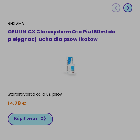
REKLAMA
R
GEULINICX Clorexyderm Oto Piu 150ml do
A
pielęgnacji ucha dla psow i kotow
Starostlivosť o oči a uši psov
G
14.78
€
2
Kúpiť teraz