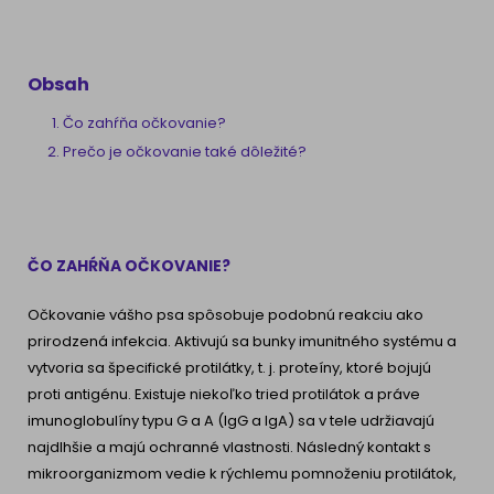
Obsah
Čo zahŕňa očkovanie?
Prečo je očkovanie také dôležité?
ČO ZAHŔŇA OČKOVANIE?
Očkovanie vášho psa spôsobuje podobnú reakciu ako
prirodzená infekcia. Aktivujú sa bunky imunitného systému a
vytvoria sa špecifické protilátky, t. j. proteíny, ktoré bojujú
proti antigénu. Existuje niekoľko tried protilátok a práve
imunoglobulíny typu G a A (IgG a IgA) sa v tele udržiavajú
najdlhšie a majú ochranné vlastnosti. Následný kontakt s
mikroorganizmom vedie k rýchlemu pomnoženiu protilátok,