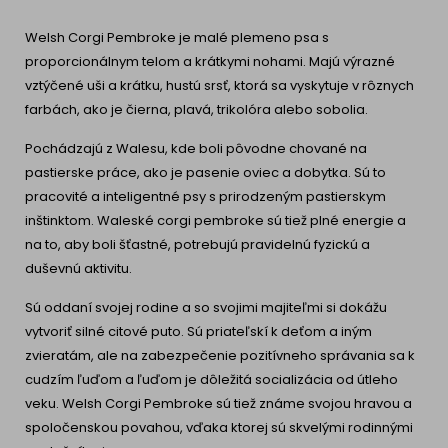
AKVÁRIOVÉ RYBY
Maškrty a doplnky stravy
Výživové poradenstvo
Welsh Corgi Pembroke je malé plemeno psa s
proporcionálnym telom a krátkymi nohami. Majú výrazné
Maškrty a doplnky stravy
KONE
VÝCHOVA PSOV
vztýčené uši a krátku, hustú srsť, ktorá sa vyskytuje v rôznych
farbách, ako je čierna, plavá, trikolóra alebo sobolia.
Správanie
MAM MAČKU
Pochádzajú z Walesu, kde boli pôvodne chované na
pastierske práce, ako je pasenie oviec a dobytka. Sú to
Školenia
Ako rozumieť mačke
pracovité a inteligentné psy s prirodzeným pastierskym
inštinktom. Waleské corgi pembroke sú tiež plné energie a
Život s mačkou
MÁM PSA
na to, aby boli šťastné, potrebujú pravidelnú fyzickú a
Mačiatko doma
duševnú aktivitu.
Ako pochopiť psa
Sú oddaní svojej rodine a so svojimi majiteľmi si dokážu
Výchova mačky
Život so psom
vytvoriť silné citové puto. Sú priateľskí k deťom a iným
zvieratám, ale na zabezpečenie pozitívneho správania sa k
Príslušenstvo pre mačky
Šteňa doma
cudzím ľuďom a ľuďom je dôležitá socializácia od útleho
veku. Welsh Corgi Pembroke sú tiež známe svojou hravou a
Doplnky pre psa
PLEMENÁ MAČIEK
spoločenskou povahou, vďaka ktorej sú skvelými rodinnými