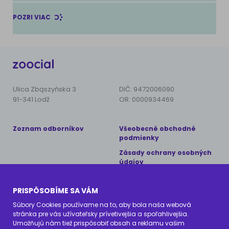
POZRI VIAC
Ulica Zbąszyńska 3
DIČ: 9472006090
91-341 Lodž
OR: 0000934469
Zoznam odborníkov
Všeobecné obchodné
podmienky
Zásady ochrany osobných
údajov
Copyright © 2024 Animal Care
PRISPÔSOBÍME SA VÁM
Všetky práva vyhradené
Súbory Cookies používame na to, aby bola naša webová
stránka pre vás užívateľsky prívetivejšia a spoľahlivejšia.
Kontaktujte nás
Umožňujú nám tiež prispôsobiť obsah a reklamu vašim