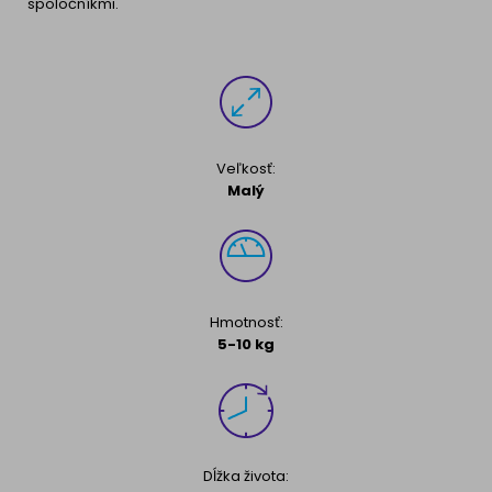
spoločníkmi.
Ragdoll
PLEMENÁ PSOV
Britská krátkosrstá mačka
Dalmatín
Ruská modrá mačka
Francúzsky buldog
Veľkosť:
Nórska lesná mačka
Zlatý retriever
Malý
Barmská mačka
Nemecký ovčiak
Atlas psov
Hmotnosť:
5-10 kg
Dĺžka života: